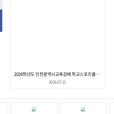
리
스
트
보
기
2026학년도 인천광역시교육감배 학교스포츠클럽 배드민턴 대회 3위 입상
2026.07.21