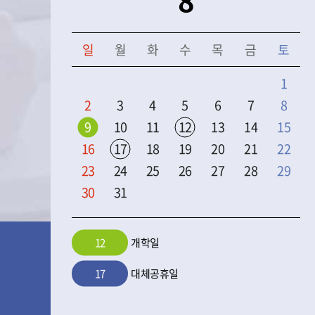
8
전
음
달
달
일
월
화
수
목
금
토
학
1
교
2
3
4
5
6
7
8
일
정
9
10
11
12
13
14
15
을
16
17
18
19
20
21
22
보
23
24
25
26
27
28
29
여
30
31
주
는
테
12
개학일
이
블
17
대체공휴일
입
니
다.