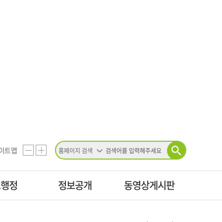
검
이트맵
화
화
검
색
색
조
면
면
건
교행정
정보공개
동영상게시판
축
확
을
선
소
대
택